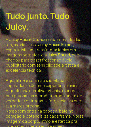
Tudo junto. Tudo
Juicy.
A
Juicy House Co.
nasce da soma de duas
forças criativas: a
Juicy House Filmes
,
especialista em transformar ideias em
imagens potentes, e a
Juicy Sound,
que
chegou para trazer frescor ao áudio
publicitário com sensibilidade artística e
excelência técnica.
Aqui, filme e som não são etapas
separadas — são uma experiência única.
A gente cria narrativas visuais e sonoras
que grudam na memória, emocionam de
verdade e entregam a força criativa que
sua marca precisa.
Nosso som entra na cabeça, bate no
coração e potencializa cada frame. Nossa
imagem dá corpo, ritmo e estética pra
que a mensagem respire inteira.