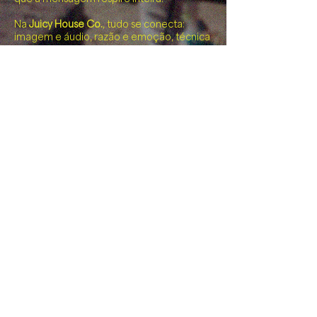
Na
Juicy House Co.
, tudo se conecta:
imagem e áudio, razão e emoção, técnica
e ousadia.
É produção completa, feita com
criatividade no DNA e sede de inovação.
Passarinho, que som é esse?
É Juicy.