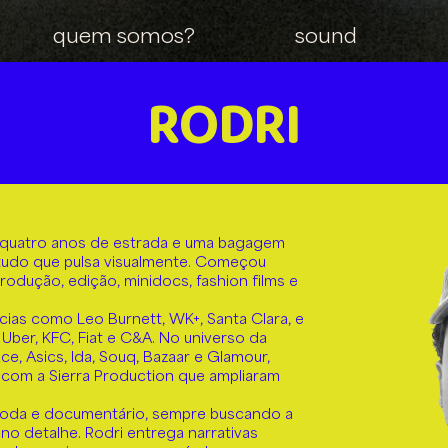
quem somos?
sound
RODRI
 quatro anos de estrada e uma bagagem
e tudo que pulsa visualmente. Começou
odução, edição, minidocs, fashion films e
ias como Leo Burnett, WK+, Santa Clara, e
 Uber, KFC, Fiat e C&A. No universo da
e, Asics, Ida, Souq, Bazaar e Glamour,
s com a Sierra Production que ampliaram
, moda e documentário, sempre buscando a
no detalhe. Rodri entrega narrativas